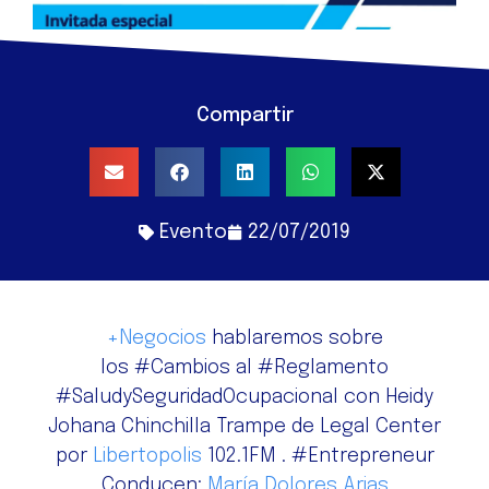
Compartir
Evento
22/07/2019
+Negocios
hablaremos sobre
los
#
Cambios
al
#
Reglamento
#
SaludySeguridadOcupacional
con Heidy
Johana Chinchilla Trampe de Legal Center
por
Libertopolis
102.1FM .
#
Entrepreneur
Conducen:
María Dolores Arias