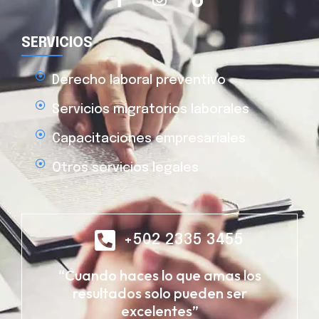
SERVICIOS
Derecho laboral preventivo
Servicios migratorios laborales
Capacitaciones empresariales
Otros servicios legales
+502 2335 3455
“Cuando haces lo que amas los
resultados solo pueden ser
excelentes”