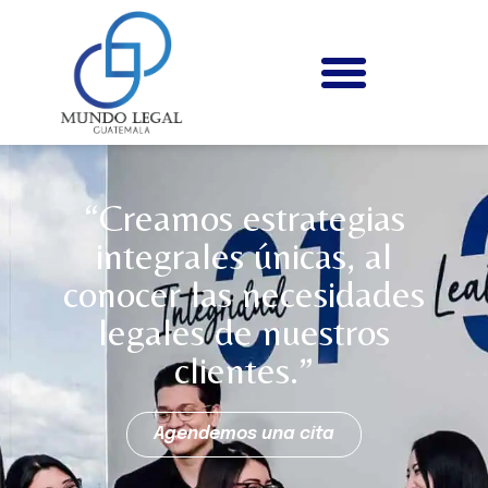
“Creamos estrategias
integrales únicas, al
conocer las necesidades
legales de nuestros
clientes.”
Agendemos una cita